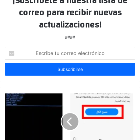
¡Suscríbete a nuestra lista de
correo para recibir nuevas
actualizaciones!
####
Escribe
tu
correo
electrónico