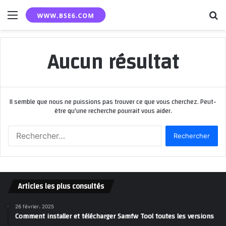
Menu
R
Aucun résultat
Il semble que nous ne puissions pas trouver ce que vous cherchez. Peut-
être qu'une recherche pourrait vous aider.
R
e
c
h
e
Articles les plus consultés
r
c
h
26 février، 2025
Comment installer et télécharger Samfw Tool toutes les versions
e
r