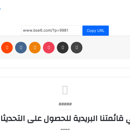
?
Copy URL
Pinterest
Reddit
VKontakte
Odnoklassniki
Pocket
Share via Email
Print
#####
####