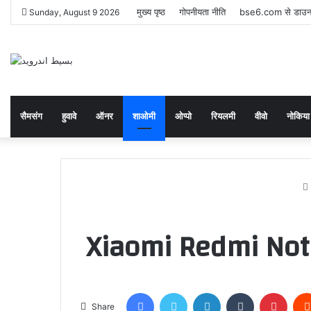
मुख्य पृष्ठ
गोपनीयता नीति
bse6.com से डाउनल
Sunday, August 9 2026
सैमसंग
हुवावे
ऑनर
शाओमी
ओप्पो
रियलमी
वीवो
नोकिया
Xiaomi Redmi Note 11 
Facebook
Twitter
LinkedIn
Tumblr
Pinte
Share