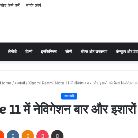
ोड कैसे करें
संपर्क फ़ॉर्म
लेनोवो
टेक्नो
इनफिनिक्स
सोनी
बॉक्स और उपकरण
कंप्यूटर और इंट
Home
/
शाओमी
/
Xiaomi Redmi Note 11 में नेविगेशन बार और इशारों को कैसे नियंत्रित कर
शाओमी
में नेविगेशन बार और इशारों क
rest
Reddit
VKontakte
Odnoklassniki
Pocket
Share via Email