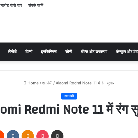
लोड कैसे करें
संपर्क फ़ॉर्म
लेनोवो
टेक्नो
इनफिनिक्स
सोनी
बॉक्स और उपकरण
कंप्यूटर और इंट
Home
/
शाओमी
/
Xiaomi Redmi Note 11 में रंग सुधार
शाओमी
omi Redmi Note 11 में रंग स
rest
Reddit
VKontakte
Odnoklassniki
Pocket
Share via Email