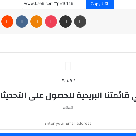
Copy URL
Pinterest
Reddit
VKontakte
Odnoklassniki
Pocket
Share via Email
Print
#####
####