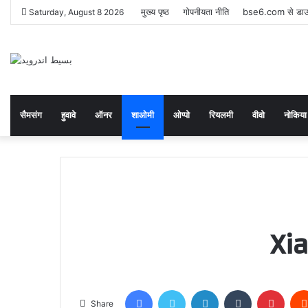
मुख्य पृष्ठ
गोपनीयता नीति
bse6.com से डाउन
Saturday, August 8 2026
सैमसंग
हुवावे
ऑनर
शाओमी
ओप्पो
रियलमी
वीवो
नोकिया
Xia
Facebook
Twitter
LinkedIn
Tumblr
Pinte
Share