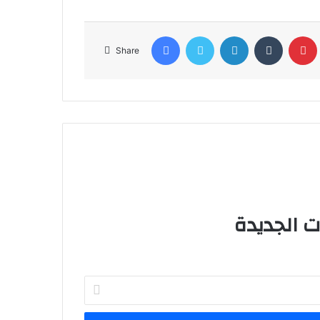
Facebook
Twitter
LinkedIn
Tumblr
Share
Enter
your
Email