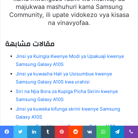
majukwaa mashuhuri kama Samsung
Community, ili upate vidokezo vya kisasa
na vinavyofaa.
مقالات مشابهة
Jinsi ya Kuingia Kwenye Modi ya Upakuaji kwenye
Samsung Galaxy A10S
Jinsi ya kuwasha Hali ya Usisumbue kwenye
Samsung Galaxy A10S kwa urahisi
Siri na Njia Bora za Kupiga Picha Skrini kwenye
Samsung Galaxy A10S
Jinsi ya kuweka kifunga skrini kwenye Samsung
Galaxy A10S
Kugeuza Rangi kwenye Samsung Galaxy A10S
Kila unachohitaji kujua kuhusu upau wa kusogeza
Facebook
Twitter
LinkedIn
Tumblr
Pinterest
Reddit
VKontakte
WhatsApp
Telegram
Viber