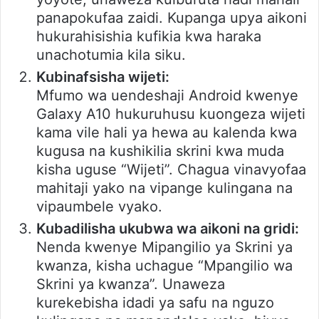
panapokufaa zaidi. Kupanga upya aikoni
hukurahisishia kufikia kwa haraka
unachotumia kila siku.
Kubinafsisha wijeti:
Mfumo wa uendeshaji Android kwenye
Galaxy A10 hukuruhusu kuongeza wijeti
kama vile hali ya hewa au kalenda kwa
kugusa na kushikilia skrini kwa muda
kisha uguse “Wijeti”. Chagua vinavyofaa
mahitaji yako na vipange kulingana na
vipaumbele vyako.
Kubadilisha ukubwa wa aikoni na gridi:
Nenda kwenye Mipangilio ya Skrini ya
kwanza, kisha uchague “Mpangilio wa
Skrini ya kwanza”. Unaweza
kurekebisha idadi ya safu na nguzo