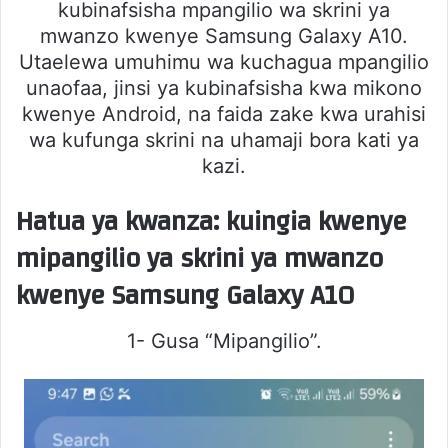
kubinafsisha mpangilio wa skrini ya
mwanzo kwenye Samsung Galaxy A10.
Utaelewa umuhimu wa kuchagua mpangilio
unaofaa, jinsi ya kubinafsisha kwa mikono
kwenye Android, na faida zake kwa urahisi
wa kufunga skrini na uhamaji bora kati ya
kazi.
Hatua ya kwanza: kuingia kwenye
mipangilio ya skrini ya mwanzo
kwenye Samsung Galaxy A10
1- Gusa “Mipangilio”.