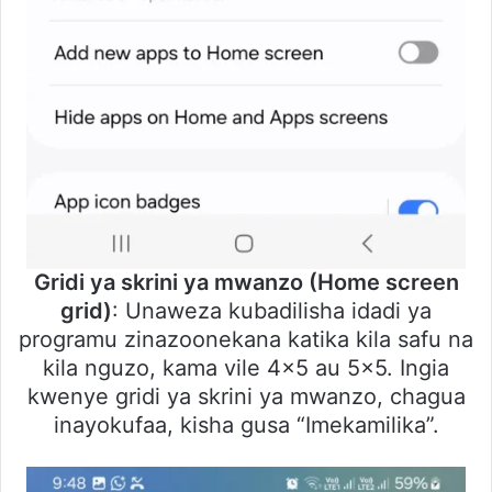
Gridi ya skrini ya mwanzo (Home screen
grid)
: Unaweza kubadilisha idadi ya
programu zinazoonekana katika kila safu na
kila nguzo, kama vile 4×5 au 5×5. Ingia
kwenye gridi ya skrini ya mwanzo, chagua
inayokufaa, kisha gusa “Imekamilika”.