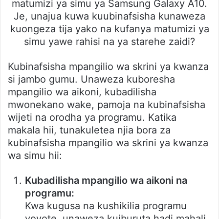
matumizi ya simu ya Samsung Galaxy A10.
Je, unajua kuwa kuubinafsisha kunaweza
kuongeza tija yako na kufanya matumizi ya
simu yawe rahisi na ya starehe zaidi?
Kubinafsisha mpangilio wa skrini ya kwanza
si jambo gumu. Unaweza kuboresha
mpangilio wa aikoni, kubadilisha
mwonekano wake, pamoja na kubinafsisha
wijeti na orodha ya programu. Katika
makala hii, tunakuletea njia bora za
kubinafsisha mpangilio wa skrini ya kwanza
wa simu hii:
Kubadilisha mpangilio wa aikoni na
programu:
Kwa kugusa na kushikilia programu
yoyote, unaweza kuiburuta hadi mahali