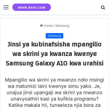
Menu
S
fo
Home
/
Samsung
Samsung
Jinsi ya kubinafsisha mpangilio
wa skrini ya kwanza kwenye
Samsung Galaxy A10 kwa urahisi
Mpangilio wa skrini ya mwanzo ndio msingi
wa matumizi laini kwenye simu yako. Je,
unajua jinsi upangaji wa skrini ya mwanzo
unavyoathiri kasi ya kufikia programu?
Katika makala hii, tunaeleza njia bora za