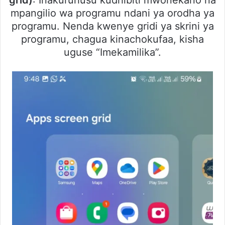
grid)
: Inakuruhusu kudhibiti mwonekano na
mpangilio wa programu ndani ya orodha ya
programu. Nenda kwenye gridi ya skrini ya
programu, chagua kinachokufaa, kisha
uguse “Imekamilika”.