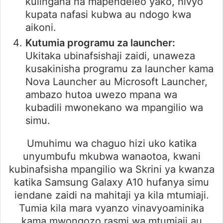
kulingana na mapendeleo yako, hivyo
kupata nafasi kubwa au ndogo kwa
aikoni.
Kutumia programu za launcher:
Ukitaka ubinafsishaji zaidi, unaweza
kusakinisha programu za launcher kama
Nova Launcher au Microsoft Launcher,
ambazo hutoa uwezo mpana wa
kubadili mwonekano wa mpangilio wa
simu.
Umuhimu wa chaguo hizi uko katika
unyumbufu mkubwa wanaotoa, kwani
kubinafsisha mpangilio wa Skrini ya kwanza
katika Samsung Galaxy A10 hufanya simu
iendane zaidi na mahitaji ya kila mtumiaji.
Tumia kila mara vyanzo vinavyoaminika
kama mwongozo rasmi wa mtumiaji au