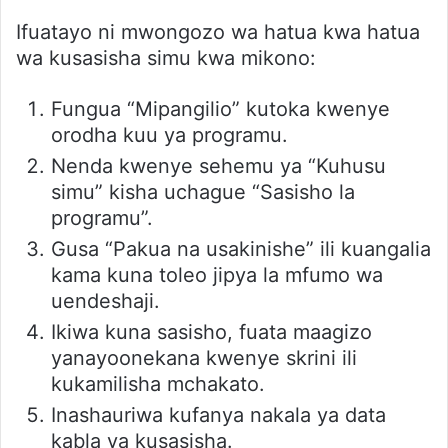
Ifuatayo ni mwongozo wa hatua kwa hatua
wa kusasisha simu kwa mikono:
Fungua “Mipangilio” kutoka kwenye
orodha kuu ya programu.
Nenda kwenye sehemu ya “Kuhusu
simu” kisha uchague “Sasisho la
programu”.
Gusa “Pakua na usakinishe” ili kuangalia
kama kuna toleo jipya la mfumo wa
uendeshaji.
Ikiwa kuna sasisho, fuata maagizo
yanayoonekana kwenye skrini ili
kukamilisha mchakato.
Inashauriwa kufanya nakala ya data
kabla ya kusasisha.