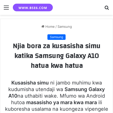
Menu
S
fo
Home
/
Samsung
Samsung
Njia bora za kusasisha simu
katika Samsung Galaxy A10
hatua kwa hatua
Kusasisha simu
ni jambo muhimu kwa
kudumisha utendaji wa
Samsung Galaxy
A10
na uthabiti wake. Mfumo wa Android
hutoa
masasisho ya mara kwa mara
ili
kuboresha usalama na kuongeza vipengele