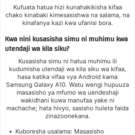
Kufuata hatua hizi kunahakikisha kifaa
chako kinabaki kimesasishwa na salama, na
kinafanya kazi kwa ufanisi bora.
Kwa nini kusasisha simu ni muhimu kwa
utendaji wa kila siku?
Kusasisha simu ni hatua muhimu ili
kudumisha utendaji wa kila siku wa kifaa,
hasa katika vifaa vya Android kama
Samsung Galaxy A10. Watu wengi hupuuza
masasisho ya mfumo wa uendeshaji
wakidhani kuwa manufaa yake ni
machache; hata hivyo, sasisho huleta faida
zinazoonekana.
Kuboresha usalama: Masasisho