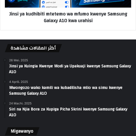
Jinsi ya kudhibiti mtetemo wa mfumo kwenye Samsung
Galaxy A10 kwa urahisi
أكثر المقالات مشاهدة
26 Mei، 2025
Jinsi ya Kuingia Kwenye Modi ya Upakuaji kwenye Samsung Galaxy
A10
4 Aprili، 2025
Mwongozo wako kamili wa kubadilisha mlio wa simu kwenye
Samsung Galaxy A10
24 Machi، 2025
Siri na Njia Bora za Kupiga Picha Skrini kwenye Samsung Galaxy
A10
Migawanyo