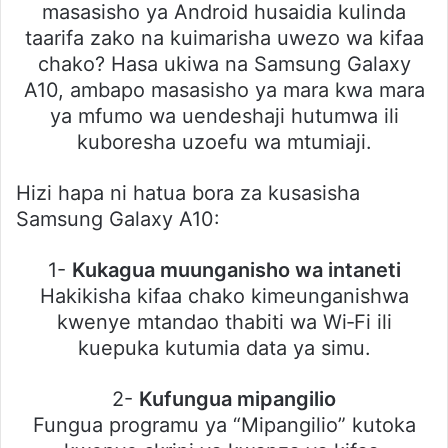
masasisho ya Android husaidia kulinda
taarifa zako na kuimarisha uwezo wa kifaa
chako? Hasa ukiwa na Samsung Galaxy
A10, ambapo masasisho ya mara kwa mara
ya mfumo wa uendeshaji hutumwa ili
kuboresha uzoefu wa mtumiaji.
Hizi hapa ni hatua bora za kusasisha
Samsung Galaxy A10:
1-
Kukagua muunganisho wa intaneti
Hakikisha kifaa chako kimeunganishwa
kwenye mtandao thabiti wa Wi‑Fi ili
kuepuka kutumia data ya simu.
2-
Kufungua mipangilio
Fungua programu ya “Mipangilio” kutoka