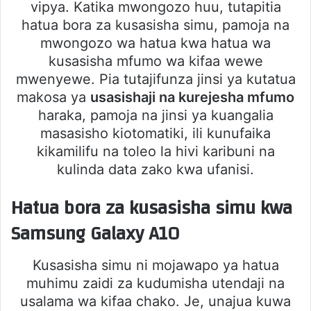
vipya. Katika mwongozo huu, tutapitia
hatua bora za kusasisha simu, pamoja na
mwongozo wa hatua kwa hatua wa
kusasisha mfumo wa kifaa wewe
mwenyewe. Pia tutajifunza jinsi ya kutatua
makosa ya
usasishaji na kurejesha mfumo
haraka, pamoja na jinsi ya kuangalia
masasisho kiotomatiki, ili kunufaika
kikamilifu na toleo la hivi karibuni na
kulinda data zako kwa ufanisi.
Hatua bora za kusasisha simu kwa
Samsung Galaxy A10
Kusasisha simu ni mojawapo ya hatua
muhimu zaidi za kudumisha utendaji na
usalama wa kifaa chako. Je, unajua kuwa