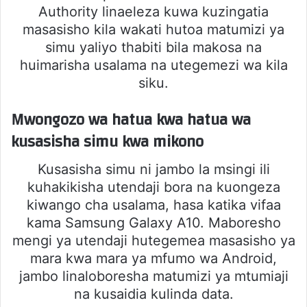
Authority linaeleza kuwa kuzingatia
masasisho kila wakati hutoa matumizi ya
simu yaliyo thabiti bila makosa na
huimarisha usalama na utegemezi wa kila
siku.
Mwongozo wa hatua kwa hatua wa
kusasisha simu kwa mikono
Kusasisha simu ni jambo la msingi ili
kuhakikisha utendaji bora na kuongeza
kiwango cha usalama, hasa katika vifaa
kama Samsung Galaxy A10. Maboresho
mengi ya utendaji hutegemea masasisho ya
mara kwa mara ya mfumo wa Android,
jambo linaloboreshа matumizi ya mtumiaji
na kusaidia kulinda data.