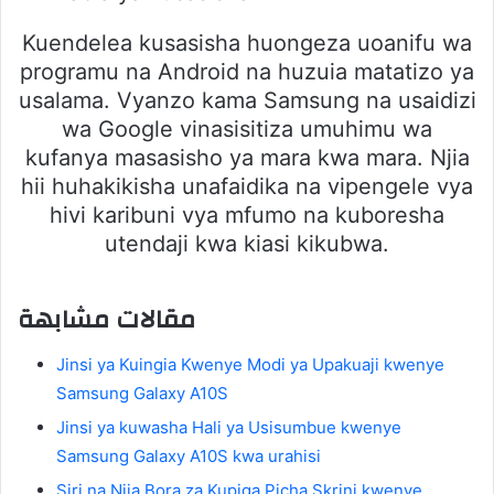
Kuendelea kusasisha huongeza uoanifu wa
programu na Android na huzuia matatizo ya
usalama. Vyanzo kama Samsung na usaidizi
wa Google vinasisitiza umuhimu wa
kufanya masasisho ya mara kwa mara. Njia
hii huhakikisha unafaidika na vipengele vya
hivi karibuni vya mfumo na kuboresha
utendaji kwa kiasi kikubwa.
مقالات مشابهة
Jinsi ya Kuingia Kwenye Modi ya Upakuaji kwenye
Samsung Galaxy A10S
Jinsi ya kuwasha Hali ya Usisumbue kwenye
Samsung Galaxy A10S kwa urahisi
Siri na Njia Bora za Kupiga Picha Skrini kwenye