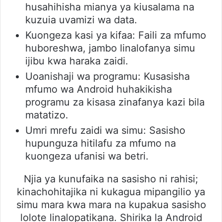
husahihisha mianya ya kiusalama na
kuzuia uvamizi wa data.
Kuongeza kasi ya kifaa: Faili za mfumo
huboreshwa, jambo linalofanya simu
ijibu kwa haraka zaidi.
Uoanishaji wa programu: Kusasisha
mfumo wa Android huhakikisha
programu za kisasa zinafanya kazi bila
matatizo.
Umri mrefu zaidi wa simu: Sasisho
hupunguza hitilafu za mfumo na
kuongeza ufanisi wa betri.
Njia ya kunufaika na sasisho ni rahisi;
kinachohitajika ni kukagua mipangilio ya
simu mara kwa mara na kupakua sasisho
lolote linalopatikana. Shirika la Android