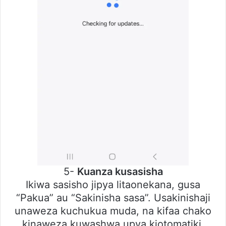
5-
Kuanza kusasisha
Ikiwa sasisho jipya litaonekana, gusa
“Pakua” au “Sakinisha sasa”. Usakinishaji
unaweza kuchukua muda, na kifaa chako
kinaweza kuwashwa upya kiotomatiki.