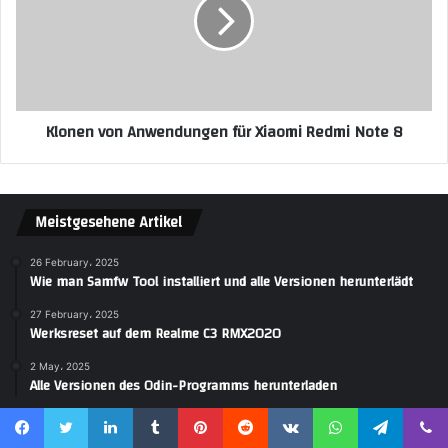
Klonen von Anwendungen für Xiaomi Redmi Note 8
Meistgesehene Artikel
26 February، 2025
Wie man Samfw Tool installiert und alle Versionen herunterlädt
27 February، 2025
Werksreset auf dem Realme C3 RMX2020
2 May، 2025
Alle Versionen des Odin-Programms herunterladen
Categories
Facebook
Twitter
LinkedIn
Tumblr
Pinterest
Reddit
VKontakte
WhatsApp
Telegram
Viber