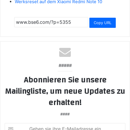
Werksreset auf dem Xiaomi Redmi Note 10
Copy URL
#####
Abonnieren Sie unsere
Mailingliste, um neue Updates zu
erhalten!
####
Geben