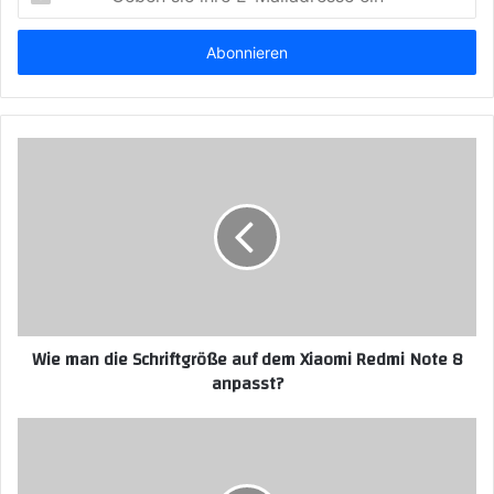
sie
ihre
E-
Mailadresse
ein
Wie man die Schriftgröße auf dem Xiaomi Redmi Note 8
anpasst?