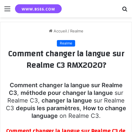
Menu
R
Accueil
/
Realme
Realme
Comment changer la langue sur
Realme C3 RMX2020?
Comment changer la langue sur Realme
C3
,
méthode pour changer la langue
sur
Realme C3,
changer la langue
sur Realme
C3
depuis les paramètres
,
How to change
language
on Realme C3.
Comment changer la langue sur Realme C3 de