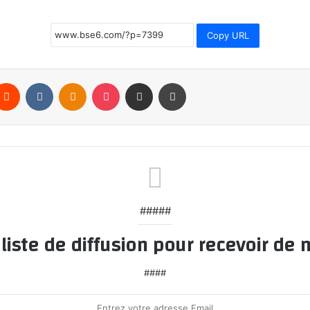
Copy URL
terest
Reddit
VKontakte
Odnoklassniki
Pocket
Partager par email
Imprimer
#####
iste de diffusion pour recevoir de n
####