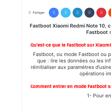
Facebook
Twitter
Linkedin
Tumblr
Pin
Partager
Fastboot Xiaomi Redmi Note 10
,
c
Fastboot
s
Qu’est-ce que le Fastboot sur Xiaom
Fastboot, ou mode Fastboot ou pa
que : lire les données ou les in
réinitialiser aux paramètres d’usi
opérations i
Comment entrer en mode Fastboot s
1- Pour e