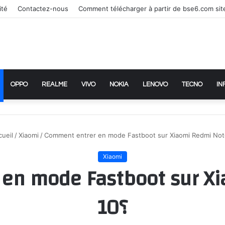
ité
Contactez-nous
Comment télécharger à partir de bse6.com sit
OPPO
REALME
VIVO
NOKIA
LENOVO
TECNO
IN
ueil
/
Xiaomi
/
Xiaomi
en mode Fastboot sur X
10؟