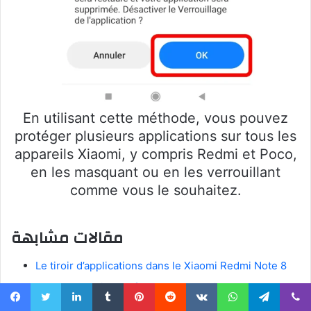
En utilisant cette méthode, vous pouvez
protéger plusieurs applications sur tous les
appareils Xiaomi, y compris Redmi et Poco,
en les masquant ou en les verrouillant
comme vous le souhaitez.
مقالات مشابهة
Le tiroir d’applications dans le Xiaomi Redmi Note 8
Comment activer le flash de l’appareil photo sur
Xiaomi Redmi Note 8 pendant les appels
Facebook
Twitter
Linkedin
Tumblr
Pinterest
Reddit
VKontakte
WhatsApp
Telegram
Viber