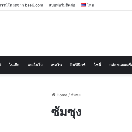
ีดาวน์โหลดจาก bse6.com
แบบฟอร์มติดต่อ
ไทย
่
โนเกีย
เลอโนโว
เทคโน
อินฟินิกซ์
โซนี่
กล่องและเครื่
Home
/
ซัมซุง
ซัมซุง