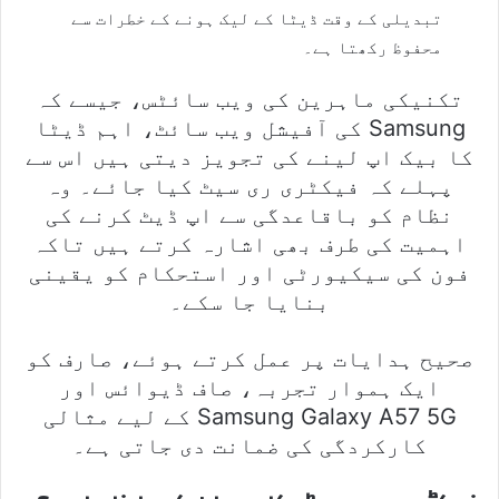
تبدیلی کے وقت ڈیٹا کے لیک ہونے کے خطرات سے
محفوظ رکھتا ہے۔
تکنیکی ماہرین کی ویب سائٹس، جیسے کہ
Samsung کی آفیشل ویب سائٹ، اہم ڈیٹا
کا بیک اپ لینے کی تجویز دیتی ہیں اس سے
پہلے کہ فیکٹری ری سیٹ کیا جائے۔ وہ
نظام کو باقاعدگی سے اپ ڈیٹ کرنے کی
اہمیت کی طرف بھی اشارہ کرتے ہیں تاکہ
فون کی سیکیورٹی اور استحکام کو یقینی
بنایا جا سکے۔
صحیح ہدایات پر عمل کرتے ہوئے، صارف کو
ایک ہموار تجربہ، صاف ڈیوائس اور
Samsung Galaxy A57 5G کے لیے مثالی
کارکردگی کی ضمانت دی جاتی ہے۔