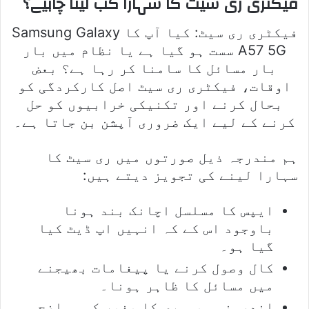
فیکٹری ری سیٹ کا سہارا کب لینا چاہیے؟
فیکٹری ری سیٹ: کیا آپ کا Samsung Galaxy
A57 5G سست ہو گیا ہے یا نظام میں بار
بار مسائل کا سامنا کر رہا ہے؟ بعض
اوقات، فیکٹری ری سیٹ اصل کارکردگی کو
بحال کرنے اور تکنیکی خرابیوں کو حل
کرنے کے لیے ایک ضروری آپشن بن جاتا ہے۔
ہم مندرجہ ذیل صورتوں میں ری سیٹ کا
سہارا لینے کی تجویز دیتے ہیں:
ایپس کا مسلسل اچانک بند ہونا
باوجود اس کے کہ انہیں اپ ڈیٹ کیا
گیا ہو۔
کال وصول کرنے یا پیغامات بھیجنے
میں مسائل کا ظاہر ہونا۔
اندرونی میموری کا بغیر کسی واضح