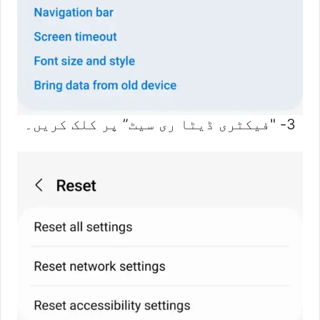
3- "فیکٹری ڈیٹا ری سیٹ” پر کلک کریں۔