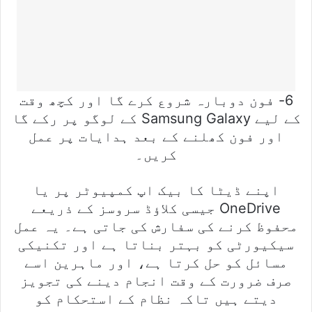
6- فون دوبارہ شروع کرے گا اور کچھ وقت
کے لیے Samsung Galaxy کے لوگو پر رکے گا
اور فون کھلنے کے بعد ہدایات پر عمل
کریں۔
اپنے ڈیٹا کا بیک اپ کمپیوٹر پر یا
OneDrive جیسی کلاؤڈ سروسز کے ذریعے
محفوظ کرنے کی سفارش کی جاتی ہے۔ یہ عمل
سیکیورٹی کو بہتر بناتا ہے اور تکنیکی
مسائل کو حل کرتا ہے، اور ماہرین اسے
صرف ضرورت کے وقت انجام دینے کی تجویز
دیتے ہیں تاکہ نظام کے استحکام کو