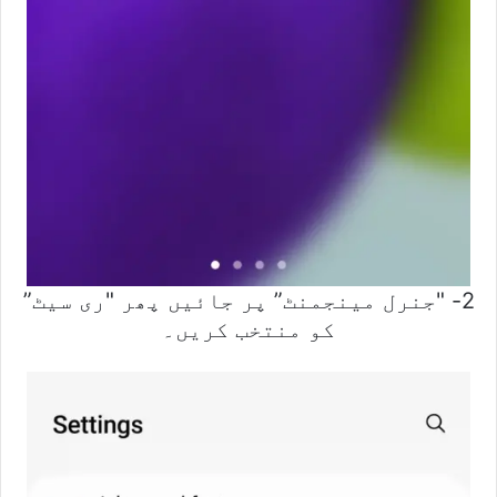
2- "جنرل مینجمنٹ” پر جائیں پھر "ری سیٹ”
کو منتخب کریں۔