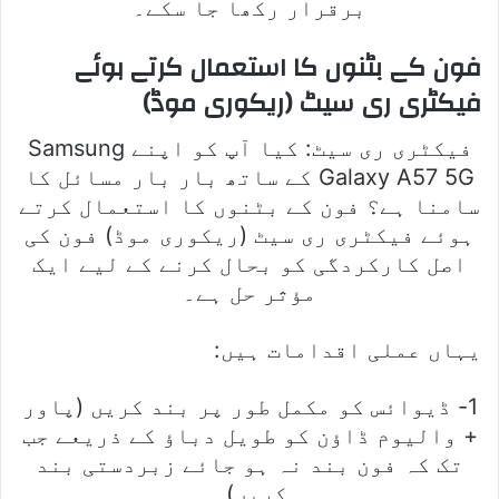
برقرار رکھا جا سکے۔
فون کے بٹنوں کا استعمال کرتے ہوئے
فیکٹری ری سیٹ (ریکوری موڈ)
فیکٹری ری سیٹ: کیا آپ کو اپنے Samsung
Galaxy A57 5G کے ساتھ بار بار مسائل کا
سامنا ہے؟ فون کے بٹنوں کا استعمال کرتے
ہوئے فیکٹری ری سیٹ (ریکوری موڈ) فون کی
اصل کارکردگی کو بحال کرنے کے لیے ایک
مؤثر حل ہے۔
یہاں عملی اقدامات ہیں:
1- ڈیوائس کو مکمل طور پر بند کریں (پاور
+ والیوم ڈاؤن کو طویل دباؤ کے ذریعے جب
تک کہ فون بند نہ ہو جائے زبردستی بند
کریں)۔