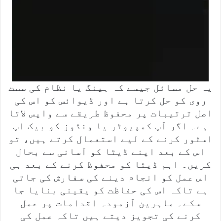
یہ حل مسائل جیسے کہ ہینگ یا نظام کی سست
روی کو حل کرتا ہے اور ڈیوائس کو اس کی
اصل ترتیبات پر محفوظ طریقے سے واپس لاتا
ہے۔ اگر آپ کمپیوٹر یا ونڈوز کو بیک اپ
اسٹور کرنے کے لیے استعمال کرتے ہیں، تو
اس کے بعد اپنے ڈیٹا کو آسانی سے بحال
کریں۔ اہم ڈیٹا کو محفوظ کرنے کے بعد ہی
اس عمل کو انجام دینے کی سفارش کی جاتی
ہے تاکہ اس کی حفاظت کو یقینی بنایا جا
سکے۔ ماہرین آزمودہ اقدامات پر عمل
کرنے کی تجویز دیتے ہیں تاکہ عمل کی