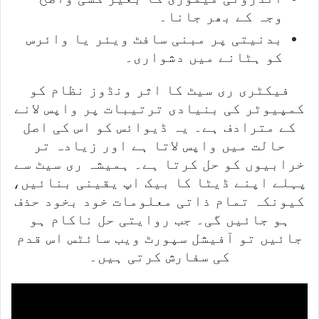
وجہ کے بھر جانا۔
بدنیتی پر مبنی سافٹ ویئر یا وائرس
کو ہٹانے میں دشواری۔
فیکٹری ری سیٹ کا اثر ونڈوز نظام کو
کمپیوٹر کی بنیادی ترتیبات پر واپس لانے
کے مترادف ہے۔ یہ ڈیوائس کو اس کی اصل
حالت میں واپس لاتا ہے اور زیادہ تر
خرابیوں کو حل کرتا ہے۔ ہمیشہ ری سیٹ سے
پہلے اپنے ڈیٹا کا بیک اپ یقینی بنائیں،
کیونکہ تمام ذاتی معلومات خود بخود حذف
ہو جائیں گی۔ جب روایتی حل ناکام ہو
جائیں تو آفیشل سپورٹ ویب سائٹس اس قدم
کی سفارش کرتی ہیں۔