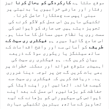
موقع ملتا ہے
کارکردگی کو بحال کرنا
تیز
رفتار اور عارضی خرابیوں یا بدنیتی پر
مبنی ایپس سے چھٹکارا حاصل کرنا۔
تکنیکی ماہرین اس عمل کو لاگو کرنے کی
تجویز دیتے ہیں جب صارف کو ڈیوائس کی
سست روی یا نظام میں مسائل کا سامنا ہو۔
اس جامع گائیڈ میں، ہم
فیکٹری ری سیٹ کے
طریقے
کو آسانی سے اور واضح اقدامات کے
ساتھ سیٹنگز یا ریکوری موڈ کے ذریعے
بیان کریں گے۔ ہم فیکٹری ری سیٹ کی
اہمیت، متوقع فوائد اور ممکنہ خطرات پر
بھی بات کریں گے جن پر توجہ دینا ضروری
ہے۔ دریافت کریں کہ فیکٹری ری سیٹ سے
کیسے فائدہ اٹھائیں اور اپنے ڈیٹا کی
حفاظت کو بڑھائیں، اس عمل کے بعد اپنے
ڈیوائس کی سیکیورٹی کو بڑھانے کے لیے
تجاویز کے ساتھ، بہترین تکنیکی مہارت