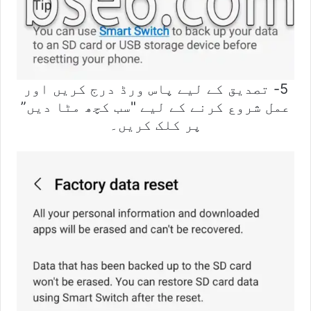
5- تصدیق کے لیے پاس ورڈ درج کریں اور
عمل شروع کرنے کے لیے "سب کچھ مٹا دیں”
پر کلک کریں۔