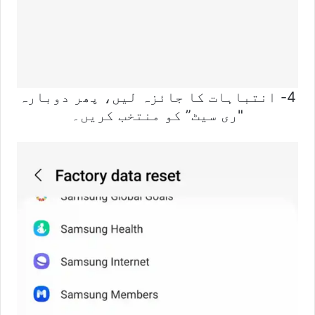
4- انتباہات کا جائزہ لیں، پھر دوبارہ
"ری سیٹ” کو منتخب کریں۔