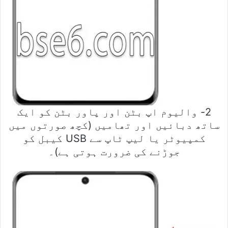
2- والیوم اپ بٹن اور پاور بٹن کو ایک
ساتھ دبائیں اور تھامیں (کچھ صورتوں میں
کمپیوٹر یا لیپ ٹاپ سے USB کیبل کو
جوڑنے کی ضرورت ہوتی ہے)۔