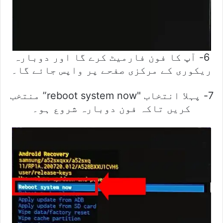
6- آپ کا فون فارمیٹ کرے گا اور دوبارہ
ریکوری کے مرکزی صفحے پر واپس جائے گا۔
7- پہلا انتخاب "reboot system now” منتخب
کریں تاکہ فون دوبارہ شروع ہو۔