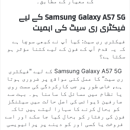
کے معیار کے مطابق۔
Samsung Galaxy A57 5G کے لیے
فیکٹری ری سیٹ کی اہمیت
فیکٹری ری سیٹ: کیا آپ نے کبھی سوچا ہے
کہ یہ قدم آپ کے فون کے لیے کتنا مؤثر ہو
سکتا ہے؟
Samsung Galaxy A57 5G کے لیے "فیکٹری
ری سیٹ” کا عمل کئی مواقع پر ضروری ہوتا
ہے، خاص طور پر جب کارکردگی کی سست روی
یا نظام میں مسائل کا سامنا ہو۔ بہت سے
صارفین ڈیوائس کی اصل حالت میں سیٹنگز
کو بحال کرنے کا سہارا لیتے ہیں تاکہ
فون کی رفتار کو بحال کیا جا سکے اور اسے
فروخت یا کسی اور کو دینے پر پرائیویسی