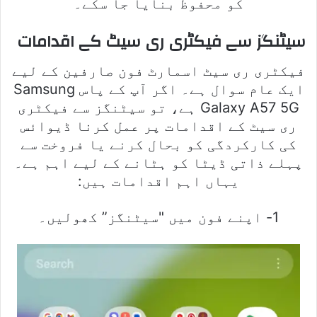
کو محفوظ بنایا جا سکے۔
سیٹنگز سے فیکٹری ری سیٹ کے اقدامات
فیکٹری ری سیٹ اسمارٹ فون صارفین کے لیے
ایک عام سوال ہے۔ اگر آپ کے پاس Samsung
Galaxy A57 5G ہے، تو سیٹنگز سے فیکٹری
ری سیٹ کے اقدامات پر عمل کرنا ڈیوائس
کی کارکردگی کو بحال کرنے یا فروخت سے
پہلے ذاتی ڈیٹا کو ہٹانے کے لیے اہم ہے۔
یہاں اہم اقدامات ہیں:
1- اپنے فون میں "سیٹنگز” کھولیں۔