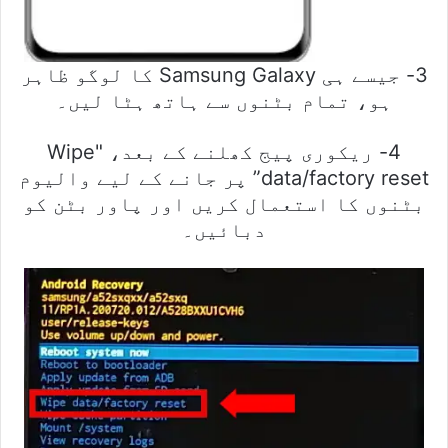
3- جیسے ہی Samsung Galaxy کا لوگو ظاہر
ہو، تمام بٹنوں سے ہاتھ ہٹا لیں۔
4- ریکوری پیج کھلنے کے بعد، "Wipe
data/factory reset” پر جانے کے لیے والیوم
بٹنوں کا استعمال کریں اور پاور بٹن کو
دبائیں۔