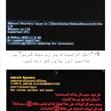
5- "اصل ترتیبات پر ری سیٹ کریں” پر
جائیں اور پاور کو دبائیں۔