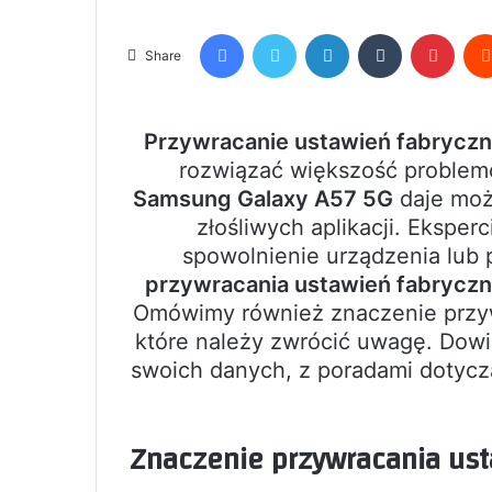
Facebook
Twitter
LinkedIn
Tumblr
Pinte
Share
Przywracanie ustawień fabrycz
rozwiązać większość problem
Samsung Galaxy A57 5G
daje moż
złośliwych aplikacji. Eksper
spowolnienie urządzenia lu
przywracania ustawień fabrycz
Omówimy również znaczenie przywr
które należy zwrócić uwagę. Dowi
swoich danych, z poradami dotycz
Znaczenie przywracania ust