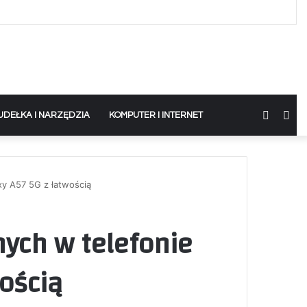
Switch
Sea
UDEŁKA I NARZĘDZIA
KOMPUTER I INTERNET
skin
for
y A57 5G z łatwością
ych w telefonie
ością