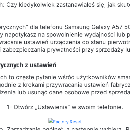
: Czy kiedykolwiek zastanawiałeś się, jak skut
brycznych” dla telefonu Samsung Galaxy A57 5
y napotykasz na spowolnienie wydajności lub 
racanie ustawień urządzenia do stanu pierwot
i zabezpieczania prywatności przy sprzedaży l
rycznych z ustawień
ch to częste pytanie wśród użytkowników sma
odnie z krokami przywracania ustawień fabrycz
zenia lub usunąć dane osobowe przed sprzedaż
1- Otwórz „Ustawienia” w swoim telefonie.
o „Zarządzanie ogólne”, a następnie wybierz „