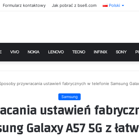
Formularz kontaktowy
Jak pobrać z bse6.com
Polski
E
VIVO
NOKIA
LENOVO
TECNO
INFINIX
SONY
P
Sposoby przywracania ustawień fabrycznych w telefonie Samsung Galax
Samsung
acania ustawień fabryczn
ung Galaxy A57 5G z łatw