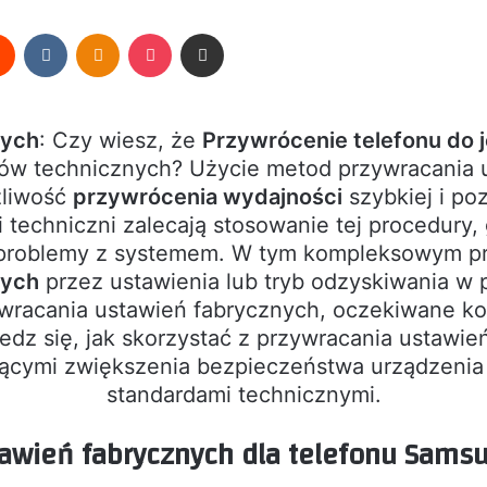
rest
Reddit
VKontakte
Odnoklassniki
Pocket
Share via Email
nych
: Czy wiesz, że
Przywrócenie telefonu do 
ów technicznych? Użycie metod przywracania u
liwość
przywrócenia wydajności
szybkiej i po
ci techniczni zalecają stosowanie tej procedur
b problemy z systemem. W tym kompleksowym
nych
przez ustawienia lub tryb odzyskiwania w p
acania ustawień fabrycznych, oczekiwane korz
edz się, jak skorzystać z przywracania ustawie
ącymi zwiększenia bezpieczeństwa urządzenia 
standardami technicznymi.
awień fabrycznych dla telefonu Sams