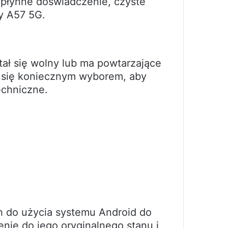
 płynne doświadczenie, czyste
y A57 5G.
ał się wolny lub ma powtarzające
e się koniecznym wyborem, aby
echniczne.
h do użycia systemu Android do
ie do jego oryginalnego stanu i