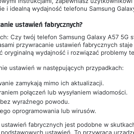
owymi instrukcjami, zapewniasz użytkownikowi
ie i idealną wydajność telefonu Samsung Galax
canie ustawień fabrycznych?
ch: Czy twój telefon Samsung Galaxy A57 5G st
sami przywracanie ustawień fabrycznych staj
ć oryginalną wydajność i rozwiązać problemy t
nie ustawień w następujących przypadkach:
wanie zamykają mimo ich aktualizacji.
eraniem połączeń lub wysyłaniem wiadomości.
a bez wyraźnego powodu.
wego oprogramowania lub wirusów.
ustawień fabrycznych jest podobne w skutkac
 podstawowych ustawień. To przywraca urządzen