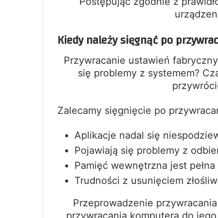
Postępując zgodnie z prawidł
urządzen
Kiedy należy sięgnąć po przywra
Przywracanie ustawień fabryczny
się problemy z systemem? Cza
przywróci
Zalecamy sięgnięcie po przywraca
Aplikacje nadal się niespodzie
Pojawiają się problemy z odbi
Pamięć wewnętrzna jest pełn
Trudności z usunięciem złośli
Przeprowadzenie przywracania 
przywracania komputera do jego