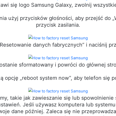
awi się logo Samsung Galaxy, zwolnij wszystkie
ia użyj przycisków głośności, aby przejść do „Wi
przycisk zasilania.
Resetowanie danych fabrycznych” i naciśnij prz
zostanie sformatowany i powróci do głównej str
ą opcję „reboot system now”, aby telefon się 
my, takie jak zawieszanie się lub spowolnienie
ustawień. Jeśli używasz komputera lub system
woje dane później. Zaleca się nie przeprowadz