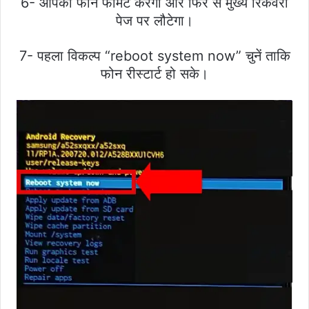
6- आपका फोन फॉर्मेट करेगा और फिर से मुख्य रिकवरी
पेज पर लौटेगा।
7- पहला विकल्प “reboot system now” चुनें ताकि
फोन रीस्टार्ट हो सके।