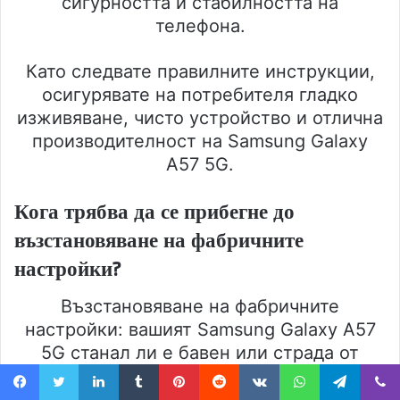
сигурността и стабилността на
телефона.
Като следвате правилните инструкции,
осигурявате на потребителя гладко
изживяване, чисто устройство и отлична
производителност на Samsung Galaxy
A57 5G.
Кога трябва да се прибегне до
възстановяване на фабричните
настройки?
Възстановяване на фабричните
настройки: вашият Samsung Galaxy A57
5G станал ли е бавен или страда от
повтарящи се системни проблеми?
Понякога фабричното нулиране се
Facebook
Twitter
LinkedIn
Tumblr
Pinterest
Reddit
VKontakte
WhatsApp
Telegram
Viber