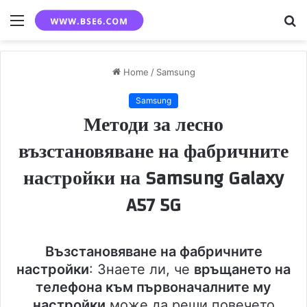
Menu
S
fo
Home
/
Samsung
Samsung
Методи за лесно
възстановяване на фабричните
настройки на Samsung Galaxy
A57 5G
Възстановяване на фабричните
настройки
: Знаете ли, че
връщането на
телефона към първоначалните му
настройки
може да реши повечето