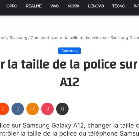
OPPO
REALME
VIVO
NOKIA
LENOVO
TECNO
IN
eil
/
Samsung
/
Comment ajuster la taille de la police sur Samsung Gala
Samsung
la taille de la police s
A12
terest
Reddit
VKontakte
Odnoklassniki
Pocket
Partager par email
olice sur Samsung Galaxy A12, changer la taille 
ntrôler la taille de la police du téléphone Sams