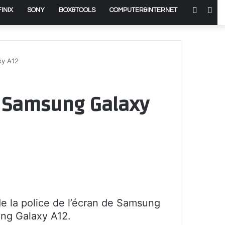
Switch
Rec
FINIX
SONY
BOX&TOOLS
COMPUTER&INTERNET
skin
xy A12
ur Samsung Galaxy
de la police de l’écran de Samsung
ung Galaxy A12.