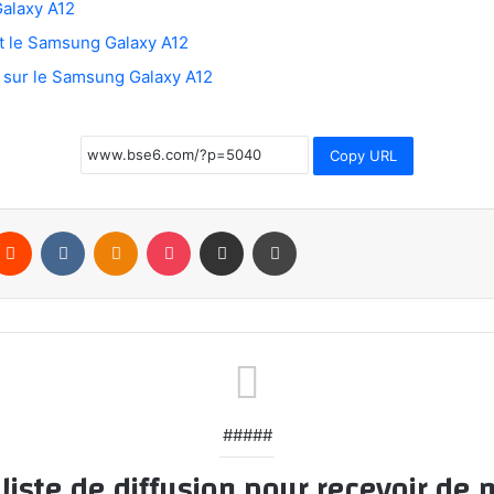
Galaxy A12
nt le Samsung Galaxy A12
 sur le Samsung Galaxy A12
Copy URL
terest
Reddit
VKontakte
Odnoklassniki
Pocket
Partager par email
Imprimer
#####
iste de diffusion pour recevoir de n