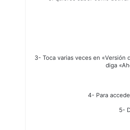
3- Toca varias veces en «Versión d
diga «Ah
4- Para acceder
5- D