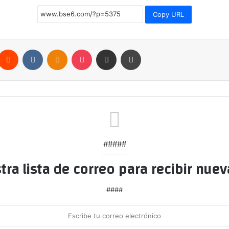
Copy URL
nterest
Reddit
VKontakte
Odnoklassniki
Pocket
Compartir por correo electrónico
Imprimir
#####
tra lista de correo para recibir nuev
####